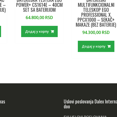
E –
POWER+ CS1614E – 40CM
MULTIFUNKCIONALNI
IJE)
SET SA BATERIJOM
TELESKOP EGO
PROFESSIONAL X
64.800,00
RSD
PPCX1000 – SEKAČ+
MAKAZE (BEZ BATERIJE)
Додај у корпу
94.300,00
RSD
Додај у корпу
nas
Uslovi poslovanja Dalex Intern
doo
SVI USLOVI POSLOVANJA