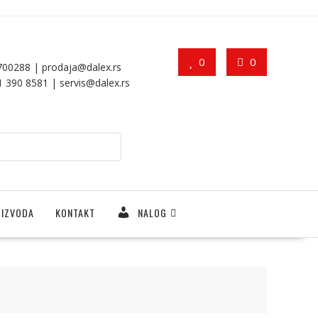
0
0
7700288 |
prodaja@dalex.rs
11 390 8581 |
servis@dalex.rs
OIZVODA
KONTAKT
NALOG