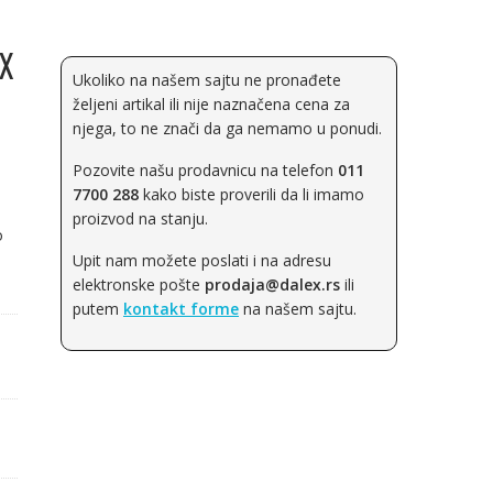
 X
Ukoliko na našem sajtu ne pronađete
željeni artikal ili nije naznačena cena za
njega, to ne znači da ga nemamo u ponudi.
Pozovite našu prodavnicu na telefon
011
7700 288
kako biste proverili da li imamo
proizvod na stanju.
o
Upit nam možete poslati i na adresu
elektronske pošte
prodaja@dalex.rs
ili
putem
kontakt forme
na našem sajtu.