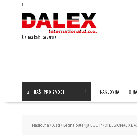
Usluga kojoj se veruje
NAŠI PROIZVODI
NASLOVNA
O N
Naslovna
/
Alati
/ Leđna baterija EGO PROFESSIONAL X BAX