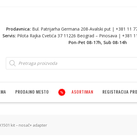
Prodavnica:
Bul. Patrijarha Germana 208-Avalski put | +381 11 
Servis:
Pilota Rajka Cvetića 37 11226 Beograd – Pinosava | +381 
Pon-Pet 08-17h, Sub 08-14h
AMA
PRODAJNO MESTO
ASORTIMAN
REGISTRACIJA PR
1501 kit – nosač+ adapter