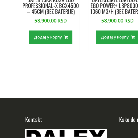
PROFESSIONAL-X BCX4500
EGO POWER+ LBP8000
– 45CM (BEZ BATERIJE)
1360 M3/H (BEZ BATER
58.900,00
RSD
58.900,00
RSD
Додај у корпу
Додај у корпу
Kontakt
Kako do 