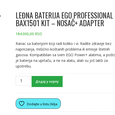
LEĐNA BATERIJA EGO PROFESSIONAL
BAX1501 KIT – NOSAČ+ ADAPTER
184.000,00
RSD
Ranac sa baterijom koji radi koliko i vi. Radite zdravije bez
naprezanja, mišićno-koštanih problema ili emisije štetnih
gasova. Kompatibilan sa svim EGO Power+ alatima, a pošt
je baterija na uprtaču, a ne na alatu, alati su još lakši za
upotrebu.
Додај у корпу
Dodajte u listu želja.