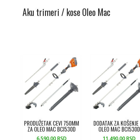
Aku trimeri / kose Oleo Mac
PRODUŽETAK CEVI 750MM
DODATAK ZA KOŠENJE
ZA OLEO MAC BCI530D
OLEO MAC BCI530
6.590,00
RSD
11.490,00
RSD