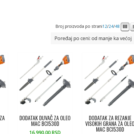
Broj proizvoda po strani
12
/
24
/
48
 ZA
DODATAK DUVAČ ZA OLEO
DODATAK ZA REZANJE
D
MAC BCI530D
VISOKIH GRANA ZA OLE
MAC BCI530D
16.990,00
RSD