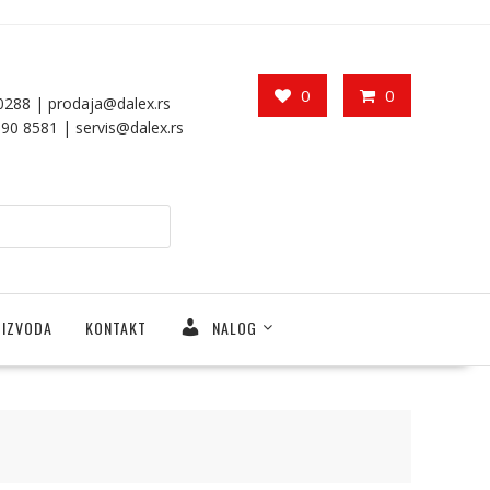
0
0
00288 |
prodaja@dalex.rs
390 8581 |
servis@dalex.rs
OIZVODA
KONTAKT
NALOG