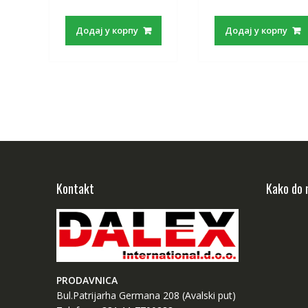
Додај у корпу
Додај у корпу
Kontakt
Kako do 
PRODAVNICA
Bul.Patrijarha Germana 208 (Avalski put)