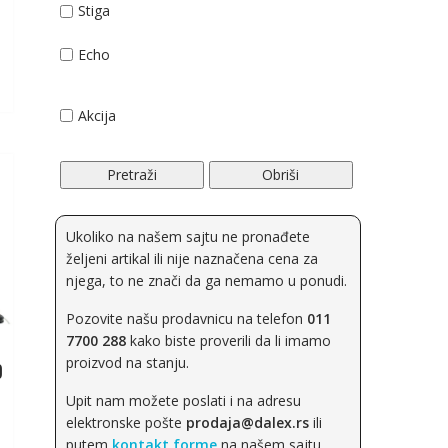
Stiga
Echo
Husqvarna
Akcija
Bertolini
Pretraži
Obriši
OleoMac
AGM
Ukoliko na našem sajtu ne pronađete
željeni artikal ili nije naznačena cena za
Villager
njega, to ne znači da ga nemamo u ponudi.
Elpumps
Pozovite našu prodavnicu na telefon
011
7700 288
kako biste proverili da li imamo
Briggs&Stratton
proizvod na stanju.
O
Z
EGO
Upit nam možete poslati i na adresu
elektronske pošte
prodaja@dalex.rs
ili
Makita
putem
kontakt forme
na našem sajtu.