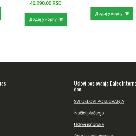
46.990,00
RSD
Додај у корпу
Додај у корпу
nas
Uslovi poslovanja Dalex Intern
doo
SVI USLOVI POSLOVANJA
Načini plaćanja
Uslovi isporuke
Povrat i reklamacije