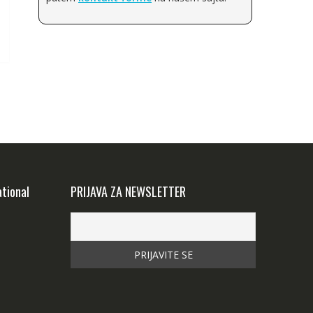
Scheppach
Tecomec
Ryobi
Loncin
Oregon
Wilkinson Sword
ational
PRIJAVA ZA NEWSLETTER
Gardena