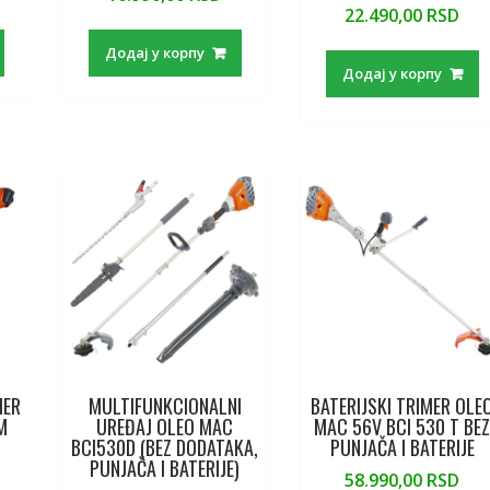
22.490,00
RSD
Додај у корпу
Додај у корпу
MER
MULTIFUNKCIONALNI
BATERIJSKI TRIMER OLE
M
UREĐAJ OLEO MAC
MAC 56V BCI 530 T BE
BCI530D (BEZ DODATAKA,
PUNJAČA I BATERIJE
PUNJAČA I BATERIJE)
58.990,00
RSD