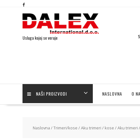
S
Usluga kojoj se veruje
NAŠI PROIZVODI
NASLOVNA
O N
Naslovna
/
Trimeri/kose
/
Aku trimeri / kose
/ Aku trimeri