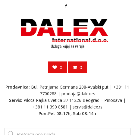
Usluga kojoj se veruje
0
0
Prodavnica:
Bul. Patrijarha Germana 208-Avalski put | +381 11
7700288 |
prodaja@dalex.rs
Servis:
Pilota Rajka Cvetića 37 11226 Beograd – Pinosava |
+381 11 390 8581 |
servis@dalex.rs
Pon-Pet 08-17h, Sub 08-14h