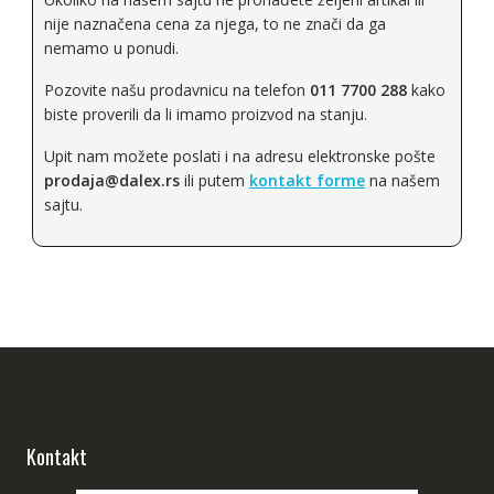
nije naznačena cena za njega, to ne znači da ga
Bertolini
nemamo u ponudi.
OleoMac
Pozovite našu prodavnicu na telefon
011 7700 288
kako
biste proverili da li imamo proizvod na stanju.
AGM
Upit nam možete poslati i na adresu elektronske pošte
Villager
prodaja@dalex.rs
ili putem
kontakt forme
na našem
sajtu.
Elpumps
Briggs&Stratton
EGO
Makita
Scheppach
Kontakt
Tecomec