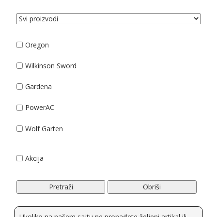
Oregon
Wilkinson Sword
Gardena
PowerAC
Wolf Garten
Cub Cadet
Akcija
Stiga
Pretraži
Obriši
Echo
Husqvarna
Ukoliko na našem sajtu ne pronađete željeni artikal ili