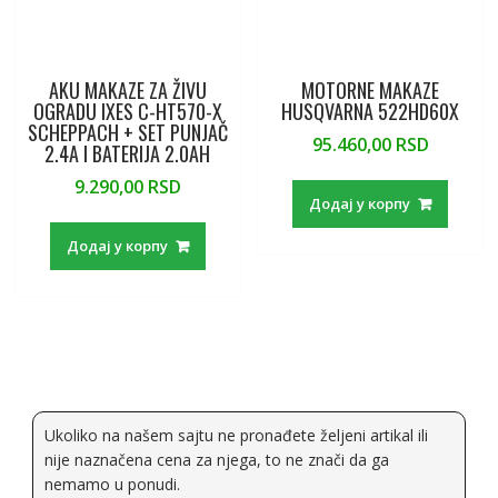
AKU MAKAZE ZA ŽIVU
MOTORNE MAKAZE
OGRADU IXES C-HT570-X
HUSQVARNA 522HD60X
SCHEPPACH + SET PUNJAČ
95.460,00
RSD
2.4A I BATERIJA 2.0AH
9.290,00
RSD
Додај у корпу
Додај у корпу
Ukoliko na našem sajtu ne pronađete željeni artikal ili
nije naznačena cena za njega, to ne znači da ga
nemamo u ponudi.