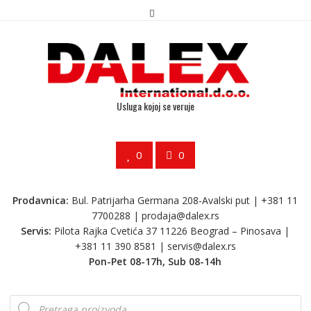
Usluga kojoj se veruje
0
0
Prodavnica:
Bul. Patrijarha Germana 208-Avalski put | +381 11
7700288 |
prodaja@dalex.rs
Servis:
Pilota Rajka Cvetića 37 11226 Beograd – Pinosava |
+381 11 390 8581 |
servis@dalex.rs
Pon-Pet 08-17h, Sub 08-14h