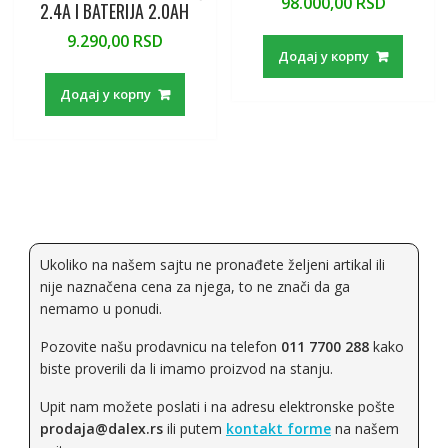
98.000,00
RSD
2.4A I BATERIJA 2.0AH
9.290,00
RSD
Додај у корпу
Додај у корпу
Ukoliko na našem sajtu ne pronađete željeni artikal ili
nije naznačena cena za njega, to ne znači da ga
nemamo u ponudi.
Pozovite našu prodavnicu na telefon
011 7700 288
kako
biste proverili da li imamo proizvod na stanju.
Upit nam možete poslati i na adresu elektronske pošte
prodaja@dalex.rs
ili putem
kontakt forme
na našem