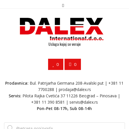
Usluga kojoj se veruje
0
0
Prodavnica:
Bul. Patrijarha Germana 208-Avalski put | +381 11
7700288 |
prodaja@dalex.rs
Servis:
Pilota Rajka Cvetića 37 11226 Beograd – Pinosava |
+381 11 390 8581 |
servis@dalex.rs
Pon-Pet 08-17h, Sub 08-14h