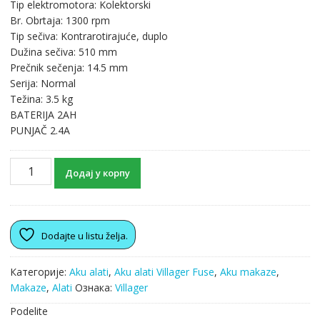
Tip elektromotora: Kolektorski
Br. Obrtaja: 1300 rpm
Tip sečiva: Kontrarotirajuće, duplo
Dužina sečiva: 510 mm
Prečnik sečenja: 14.5 mm
Serija: Normal
Težina: 3.5 kg
BATERIJA 2AH
PUNJAČ 2.4A
Додај у корпу
Dodajte u listu želja.
Категорије:
Aku alati
,
Aku alati Villager Fuse
,
Aku makaze
,
Makaze
,
Alati
Ознака:
Villager
Podelite