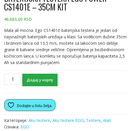
CS1401E – 35CM KIT
46.683,00
RSD
Mala ali moćna. Ego CS1401E baterijska testera je jedan od
najsnažnijih baterijskih uređaja u klasi. Sa vodilicom dužine 35cm
i brzinom lanca od 13,5 m/s, možete sa lakoćom seći deblje
grane ili balvane srednje veličine. Opremljena je bezbednosnom
kočnicom lanca. U komletu se isporučuje baterija kapaciteta 2,5
Ah sa standardnim punjačem.
Додај у корпу
Dodajte u listu želja.
Категорије:
Aku testere
,
Aku testere EGO
,
Testere
,
Alati
Ознака:
EGO