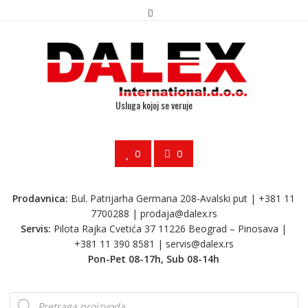
Usluga kojoj se veruje
0
0
Prodavnica:
Bul. Patrijarha Germana 208-Avalski put | +381 11
7700288 |
prodaja@dalex.rs
Servis:
Pilota Rajka Cvetića 37 11226 Beograd – Pinosava |
+381 11 390 8581 |
servis@dalex.rs
Pon-Pet 08-17h, Sub 08-14h