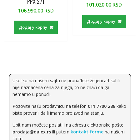
PPX 271
101.020,00
RSD
106.990,00
RSD
Додај у корпу
Додај у корпу
Ukoliko na našem sajtu ne pronađete željeni artikal ili
nije naznačena cena za njega, to ne znači da ga
nemamo u ponudi.
Pozovite našu prodavnicu na telefon
011 7700 288
kako
biste proverili da li imamo proizvod na stanju.
Upit nam možete poslati i na adresu elektronske pošte
prodaja@dalex.rs
ili putem
kontakt forme
na našem
sajtu.