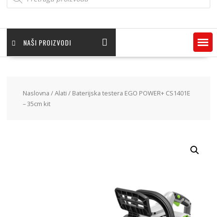
NAŠI PROIZVODI
Naslovna
/
Alati
/ Baterijska testera EGO POWER+ CS1401E
– 35cm kit