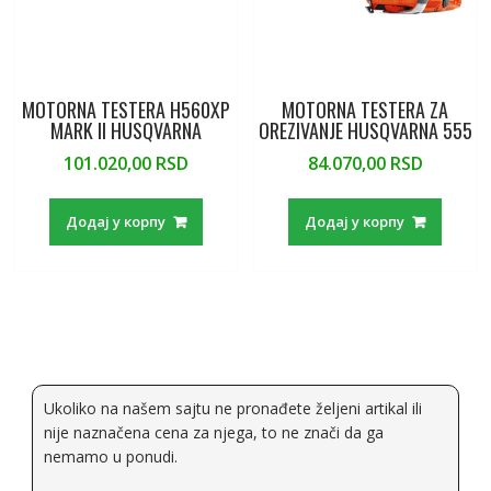
MOTORNA TESTERA H560XP
MOTORNA TESTERA ZA
MARK II HUSQVARNA
OREZIVANJE HUSQVARNA 555
101.020,00
RSD
84.070,00
RSD
Додај у корпу
Додај у корпу
Ukoliko na našem sajtu ne pronađete željeni artikal ili
nije naznačena cena za njega, to ne znači da ga
nemamo u ponudi.