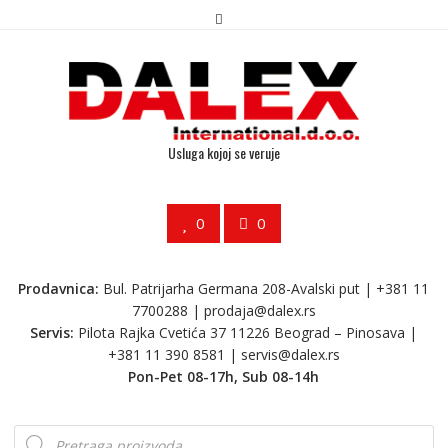
Usluga kojoj se veruje
0
0
Prodavnica:
Bul. Patrijarha Germana 208-Avalski put | +381 11
7700288 |
prodaja@dalex.rs
Servis:
Pilota Rajka Cvetića 37 11226 Beograd – Pinosava |
+381 11 390 8581 |
servis@dalex.rs
Pon-Pet 08-17h, Sub 08-14h