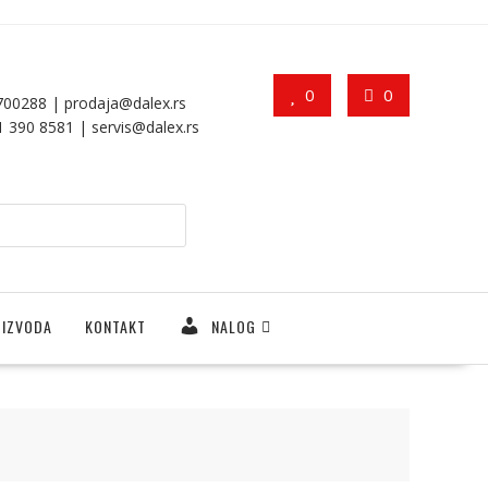
0
0
7700288 |
prodaja@dalex.rs
11 390 8581 |
servis@dalex.rs
OIZVODA
KONTAKT
NALOG