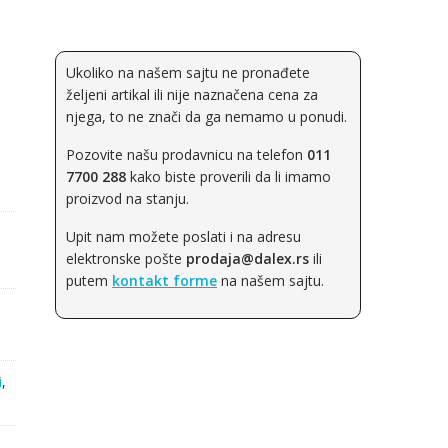
Ukoliko na našem sajtu ne pronađete
željeni artikal ili nije naznačena cena za
njega, to ne znači da ga nemamo u ponudi.
Pozovite našu prodavnicu na telefon
011
7700 288
kako biste proverili da li imamo
proizvod na stanju.
Upit nam možete poslati i na adresu
elektronske pošte
prodaja@dalex.rs
ili
putem
kontakt forme
na našem sajtu.
i
,