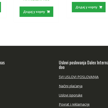
Додај у корпу
Додај у корпу
nas
Uslovi poslovanja Dalex Intern
doo
SVI USLOVI POSLOVANJA
Načini plaćanja
Uslovi isporuke
Povrat i reklamacije