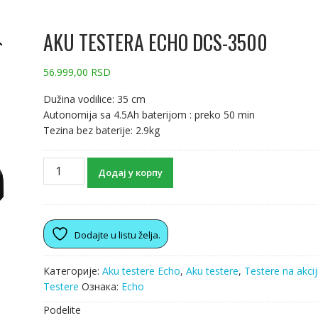
AKU TESTERA ECHO DCS-3500
56.999,00
RSD
Dužina vodilice: 35 cm
Autonomija sa 4.5Ah baterijom : preko 50 min
Tezina bez baterije: 2.9kg
Додај у корпу
Dodajte u listu želja.
Категорије:
Aku testere Echo
,
Aku testere
,
Testere na akcij
Testere
Ознака:
Echo
Podelite