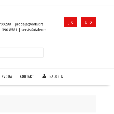
0
0
7700288 |
prodaja@dalex.rs
11 390 8581 |
servis@dalex.rs
OIZVODA
KONTAKT
NALOG