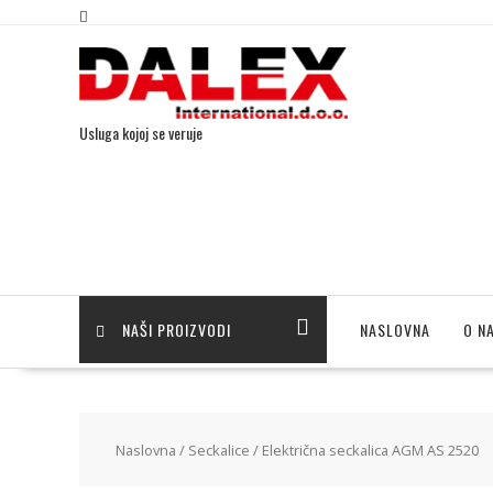
Usluga kojoj se veruje
NAŠI PROIZVODI
NASLOVNA
O N
Naslovna
/
Seckalice
/ Električna seckalica AGM AS 2520