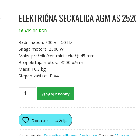
ELEKTRIČNA SECKALICA AGM AS 252
16.499,00
RSD
Radni napon: 230 V – 50 Hz
Snaga motora: 2500 W
Maks. prečnik (centralni sekač): 45 mm
Broj obrtaja motora: 4200 o/min
Masa: 10.3 kg
Stepen zaštite: IP X4
Додај у корпу
Dodajte u listu želja.
Категорије:
Seckalice Villager
,
Seckalice
Ознаке:
Villager
,