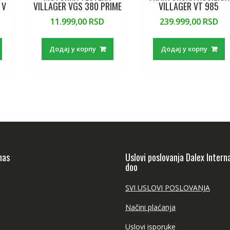
 V
VILLAGER VGS 380 PRIME
VILLAGER VT 985
11.999,00
RSD
239.999,00
RSD
Додај у корпу
Додај у корпу
nas
Uslovi poslovanja Dalex Intern
doo
SVI USLOVI POSLOVANJA
Načini plaćanja
Uslovi isporuke