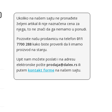
0
Ukoliko na našem sajtu ne pronađete
željeni artikal ili nije naznačena cena za
njega, to ne znači da ga nemamo u ponudi.
Pozovite našu prodavnicu na telefon
011
7700 288
kako biste proverili da li imamo
proizvod na stanju.
Upit nam možete poslati i na adresu
elektronske pošte
prodaja@dalex.rs
ili
putem
kontakt forme
na našem sajtu.