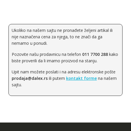
Ukoliko na našem sajtu ne pronađete željeni artikal ili
nije naznačena cena za njega, to ne znači da ga
nemamo u ponudi.
Pozovite našu prodavnicu na telefon
011 7700 288
kako
biste proverili da li imamo proizvod na stanju.
Upit nam možete poslati i na adresu elektronske pošte
prodaja@dalex.rs
ili putem
kontakt forme
na našem
sajtu.