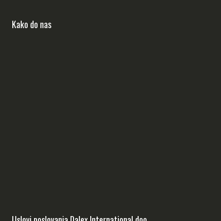
Kako do nas
Uslovi poslovanja Dalex International doo