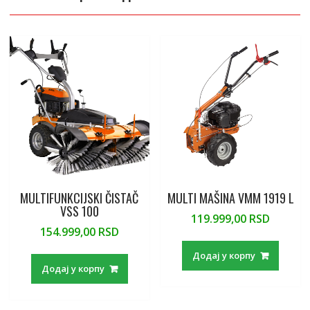
b
er
l
l
o
s
a
o
o
A
g
o
M
p
e
k
ai
p
l
MULTIFUNKCIJSKI ČISTAČ
MULTI MAŠINA VMM 1919 L
VSS 100
119.999,00
RSD
154.999,00
RSD
Додај у корпу
Додај у корпу