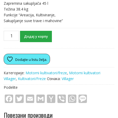
Zapremina sakupljača 45 l
Težina 38.4 kg
Funkcije “Areacija, Kultiviranje,
Sakupljanje suve trave i mahovine”
Додај у корпу
Dodajte u listu želja.
Категорије:
Motorni kultivatori/freze
,
Motorni kultivatori
Villager
,
Kultivatori/Freze
Ознака:
Villager
Podelite
F
T
E
G
Y
Vi
W
M
ac
w
m
m
a
b
h
e
e
itt
ai
ai
h
er
at
ss
Повезани производи