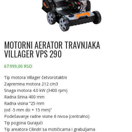
MOTORNI AERATOR TRAVNJAKA
VILLAGER VPS 290
67.999,00
RSD
Tip motora Villager četvorotaktni
Zapremina motora 212 cm3
Snaga motora 4.0 kW (3400 rpm)
Radna širina 400 mm
Radna visina “25 mm
(od -5 mm do + 15 mm)”
Podešavanje radne visine 6 nivoa (centralno)
Tip pogona Gurajući
Tip areatora Cilindri sa motičicama i grabuljama