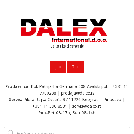
Usluga kojoj se veruje
0
0
Prodavnica:
Bul. Patrijarha Germana 208-Avalski put | +381 11
7700288 |
prodaja@dalex.rs
Servis:
Pilota Rajka Cvetića 37 11226 Beograd – Pinosava |
+381 11 390 8581 |
servis@dalex.rs
Pon-Pet 08-17h, Sub 08-14h