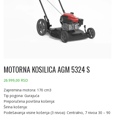
MOTORNA KOSILICA AGM 5324 S
26.999,00
RSD
Zapremina motora: 170 cm3
Tip pogona: Gurajuća
Preporučena površina košenja:
Širina košenja:
Podešavanja visine košenja (3 nivoa): Centralno, 7 nivoa 30 – 90