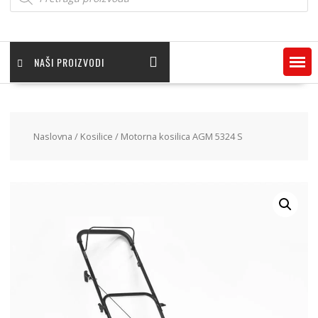
NAŠI PROIZVODI
Naslovna
/
Kosilice
/ Motorna kosilica AGM 5324 S