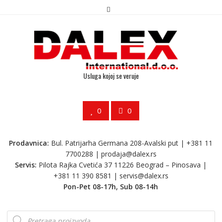
Usluga kojoj se veruje
0
0
Prodavnica:
Bul. Patrijarha Germana 208-Avalski put | +381 11
7700288 |
prodaja@dalex.rs
Servis:
Pilota Rajka Cvetića 37 11226 Beograd – Pinosava |
+381 11 390 8581 |
servis@dalex.rs
Pon-Pet 08-17h, Sub 08-14h