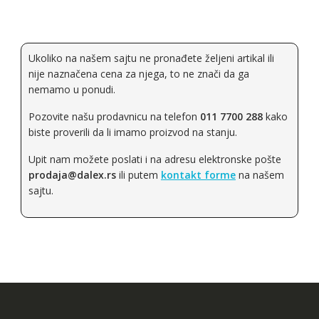
Ukoliko na našem sajtu ne pronađete željeni artikal ili
nije naznačena cena za njega, to ne znači da ga
nemamo u ponudi.
Pozovite našu prodavnicu na telefon
011 7700 288
kako
biste proverili da li imamo proizvod na stanju.
Upit nam možete poslati i na adresu elektronske pošte
prodaja@dalex.rs
ili putem
kontakt forme
na našem
sajtu.