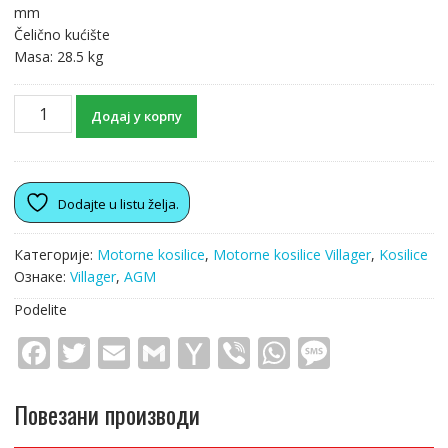
mm
Čelično kućište
Masa: 28.5 kg
Додај у корпу
Dodajte u listu želja.
Категорије:
Motorne kosilice
,
Motorne kosilice Villager
,
Kosilice
Ознаке:
Villager
,
AGM
Podelite
F
T
E
G
Y
Vi
W
M
ac
w
m
m
a
b
h
e
e
itt
ai
ai
h
er
at
ss
Повезани производи