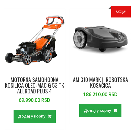
b
er
l
l
o
s
a
o
o
A
g
AKCIJA!
o
M
p
e
k
ai
p
l
MOTORNA SAMOHODNA
AM 310 MARK II ROBOTSKA
KOSILICA OLEO-MAC G 53 TK
KOSAČICA
ALLROAD PLUS 4
186.210,00
RSD
69.990,00
RSD
Додај у корпу
Додај у корпу