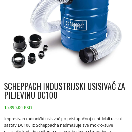
SCHEPPACH INDUSTRIJSKI USISIVAČ ZA
PILJEVINU DC100
15.390,00
RSD
Impresivan radionički usisivač po pristupačnoj ceni. Mali usisni
sastav DC100 iz Scheppacha nadmašuje sve mokro/suve
usisivače kada je u pitanju usisavanje drvne strugotine u