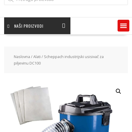
NAŠI PROIZVODI
Naslovna
/
Alati
/ Scheppach industrijski usisivač za
piljevinu DC100