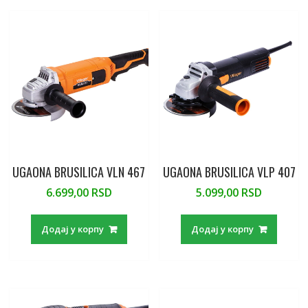
o
o
A
g
o
M
p
e
k
ai
p
l
UGAONA BRUSILICA VLN 467
UGAONA BRUSILICA VLP 407
6.699,00
RSD
5.099,00
RSD
Додај у корпу
Додај у корпу