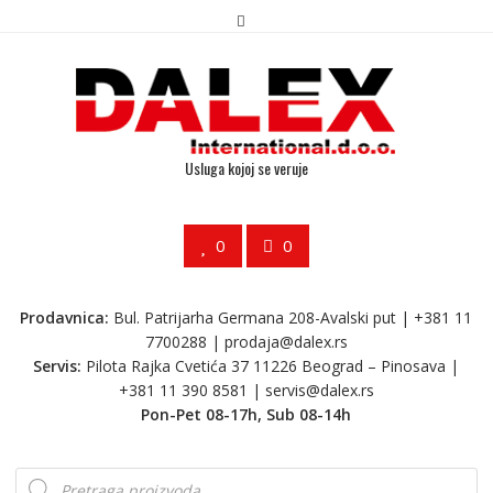
Usluga kojoj se veruje
0
0
Prodavnica:
Bul. Patrijarha Germana 208-Avalski put | +381 11
7700288 |
prodaja@dalex.rs
Servis:
Pilota Rajka Cvetića 37 11226 Beograd – Pinosava |
+381 11 390 8581 |
servis@dalex.rs
Pon-Pet 08-17h, Sub 08-14h