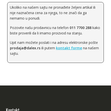
Ukoliko na našem sajtu ne pronađete željeni artikal ili
nije naznačena cena za njega, to ne znači da ga
nemamo u ponudi.
Pozovite našu prodavnicu na telefon
011 7700 288
kako
biste proverili da li imamo proizvod na stanju.
Upit nam možete poslati i na adresu elektronske pošte
prodaja@dalex.rs
ili putem
kontakt forme
na našem
sajtu.
Kontakt