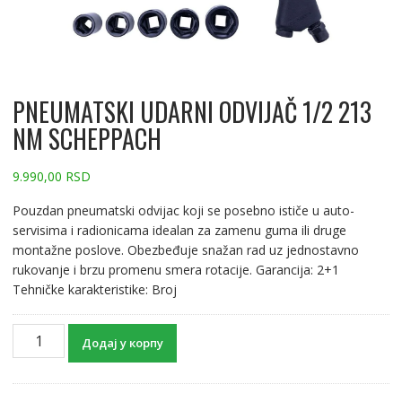
PNEUMATSKI UDARNI ODVIJAČ 1/2 213
NM SCHEPPACH
9.990,00
RSD
Pouzdan pneumatski odvijac koji se posebno ističe u auto-
servisima i radionicama idealan za zamenu guma ili druge
montažne poslove. Obezbeđuje snažan rad uz jednostavno
rukovanje i brzu promenu smera rotacije. Garancija: 2+1
Tehničke karakteristike: Broj
Додај у корпу