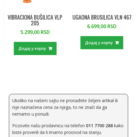
VIBRACIONA BUŠILICA VLP
UGAONA BRUSILICA VLN 467
205
6.699,00
RSD
5.299,00
RSD
Додај у корпу
Додај у корпу
Ukoliko na našem sajtu ne pronađete željeni artikal ili
nije naznačena cena za njega, to ne znači da ga
nemamo u ponudi.
Pozovite našu prodavnicu na telefon
011 7700 288
kako
biste proverili da li imamo proizvod na stanju.