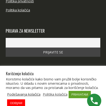
Politika privatnosti
Politika kolačića
PRIJAVA ZA NEWSLETTER
Korišćenje kolačića
Koristimo kolačiće kako bismo vam pružili bolje korisničko
iskustvo. U skladu s novim smernicama o privatnosti,
moramo da vas pitamo za pristanak za korišćenje kolačića.
Podešavanja kolačića
Politika kolačića
PRIHVATAM
©2026 Dalex International d.o.o.
ODBIJAM