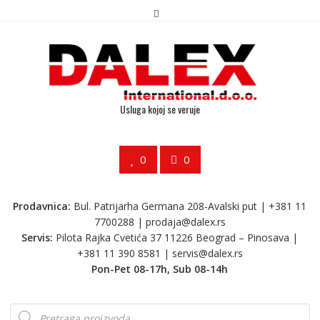
Usluga kojoj se veruje
0
0
Prodavnica:
Bul. Patrijarha Germana 208-Avalski put | +381 11
7700288 |
prodaja@dalex.rs
Servis:
Pilota Rajka Cvetića 37 11226 Beograd – Pinosava |
+381 11 390 8581 |
servis@dalex.rs
Pon-Pet 08-17h, Sub 08-14h