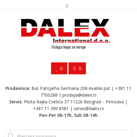
Usluga kojoj se veruje
0
0
Prodavnica:
Bul. Patrijarha Germana 208-Avalski put | +381 11
7700288 |
prodaja@dalex.rs
Servis:
Pilota Rajka Cvetića 37 11226 Beograd – Pinosava |
+381 11 390 8581 |
servis@dalex.rs
Pon-Pet 08-17h, Sub 08-14h