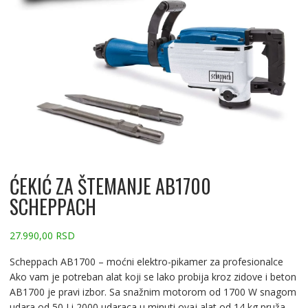
ĆEKIĆ ZA ŠTEMANJE AB1700
SCHEPPACH
27.990,00
RSD
Scheppach AB1700 – moćni elektro-pikamer za profesionalce
Ako vam je potreban alat koji se lako probija kroz zidove i beton
AB1700 je pravi izbor. Sa snažnim motorom od 1700 W snagom
udara od 50 J i 2000 udaraca u minuti ovaj alat od 14 kg pruža