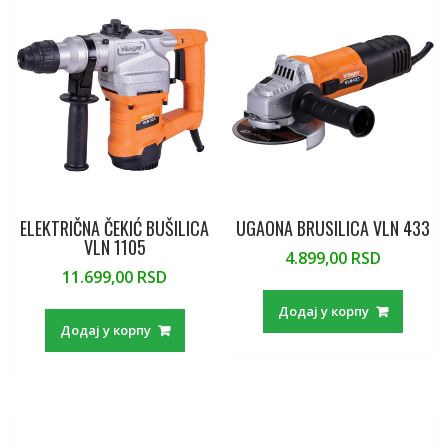
o
M
p
e
k
ai
p
l
ELEKTRIČNA ČEKIĆ BUŠILICA
UGAONA BRUSILICA VLN 433
VLN 1105
4.899,00
RSD
11.699,00
RSD
Додај у корпу
Додај у корпу