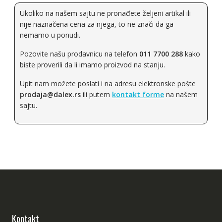
Ukoliko na našem sajtu ne pronađete željeni artikal ili
nije naznačena cena za njega, to ne znači da ga
nemamo u ponudi.
Pozovite našu prodavnicu na telefon
011 7700 288
kako
biste proverili da li imamo proizvod na stanju.
Upit nam možete poslati i na adresu elektronske pošte
prodaja@dalex.rs
ili putem
kontakt forme
na našem
sajtu.
Kontakt