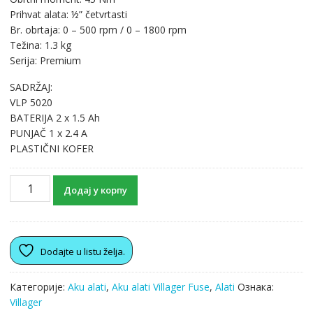
Prihvat alata: ½” četvrtasti
Br. obrtaja: 0 – 500 rpm / 0 – 1800 rpm
Težina: 1.3 kg
Serija: Premium
SADRŽAJ:
VLP 5020
BATERIJA 2 x 1.5 Ah
PUNJAČ 1 x 2.4 A
PLASTIČNI KOFER
Додај у корпу
Dodajte u listu želja.
Категорије:
Aku alati
,
Aku alati Villager Fuse
,
Alati
Ознака:
Villager