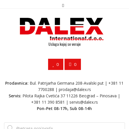
Usluga kojoj se veruje
0
0
Prodavnica:
Bul. Patrijarha Germana 208-Avalski put | +381 11
7700288 |
prodaja@dalex.rs
Servis:
Pilota Rajka Cvetića 37 11226 Beograd – Pinosava |
+381 11 390 8581 |
servis@dalex.rs
Pon-Pet 08-17h, Sub 08-14h