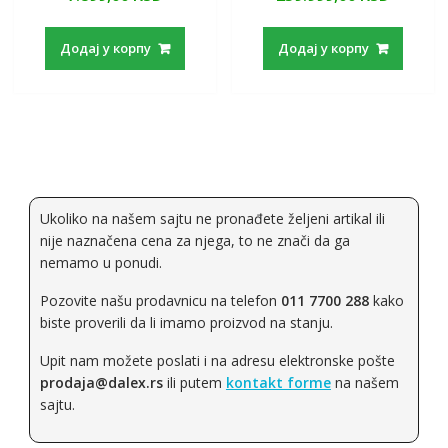
Додај у корпу
Додај у корпу
Ukoliko na našem sajtu ne pronađete željeni artikal ili
nije naznačena cena za njega, to ne znači da ga
nemamo u ponudi.
Pozovite našu prodavnicu na telefon
011 7700 288
kako
biste proverili da li imamo proizvod na stanju.
Upit nam možete poslati i na adresu elektronske pošte
prodaja@dalex.rs
ili putem
kontakt forme
na našem
sajtu.