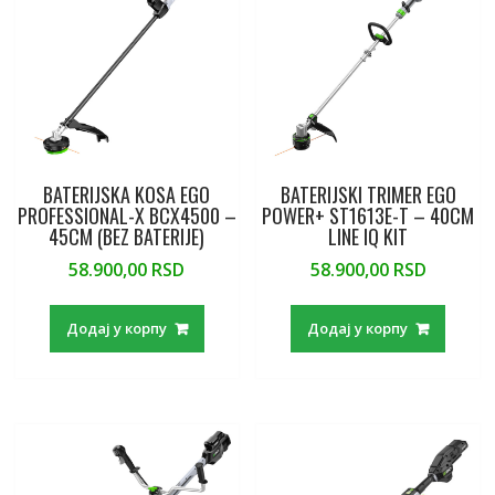
k
ai
p
l
BATERIJSKA KOSA EGO
BATERIJSKI TRIMER EGO
PROFESSIONAL-X BCX4500 –
POWER+ ST1613E-T – 40CM
45CM (BEZ BATERIJE)
LINE IQ KIT
58.900,00
RSD
58.900,00
RSD
Додај у корпу
Додај у корпу