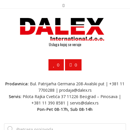
Usluga kojoj se veruje
0
0
Prodavnica:
Bul. Patrijarha Germana 208-Avalski put | +381 11
7700288 |
prodaja@dalex.rs
Servis:
Pilota Rajka Cvetića 37 11226 Beograd – Pinosava |
+381 11 390 8581 |
servis@dalex.rs
Pon-Pet 08-17h, Sub 08-14h