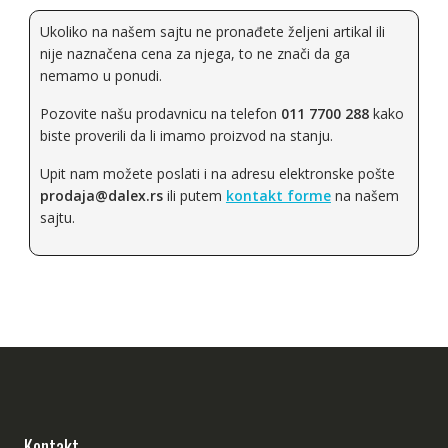
Ukoliko na našem sajtu ne pronađete željeni artikal ili
nije naznačena cena za njega, to ne znači da ga
nemamo u ponudi.
Pozovite našu prodavnicu na telefon
011 7700 288
kako
biste proverili da li imamo proizvod na stanju.
Upit nam možete poslati i na adresu elektronske pošte
prodaja@dalex.rs
ili putem
kontakt forme
na našem
sajtu.
Kontakt