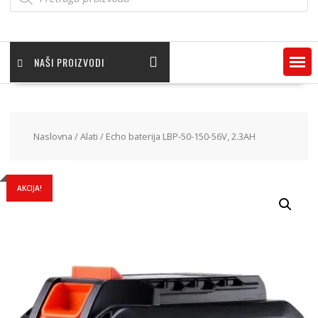
NAŠI PROIZVODI
Naslovna
/
Alati
/ Echo baterija LBP-50-150-56V, 2.3AH
AKCIJA!